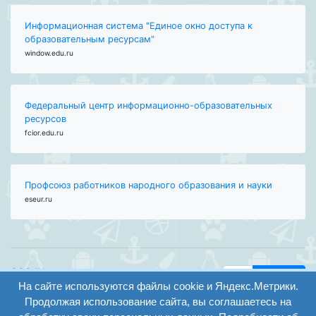
Информационная система "Единое окно доступа к
образовательным ресурсам"
window.edu.ru
Федеральный центр информационно-образовательных
ресурсов
fcior.edu.ru
Профсоюз работников народного образования и науки
eseur.ru
ООО "Центр
Найти
образования и
На сайте используются файлы cookie и Яндекс.Метрики.
вход
консалтинга"
Продолжая использование сайта, вы соглашаетесь на
Версия
Волгоград 2008-