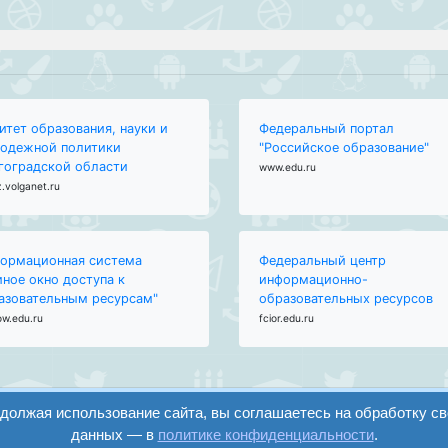
итет образования, науки и
Федеральный портал
одежной политики
"Российское образование"
гоградской области
www.edu.ru
.volganet.ru
ормационная система
Федеральный центр
иное окно доступа к
информационно-
азовательным ресурсам"
образовательных ресурсов
ow.edu.ru
fcior.edu.ru
одолжая использование сайта, вы соглашаетесь на обработку с
данных — в
политике конфиденциальности
.