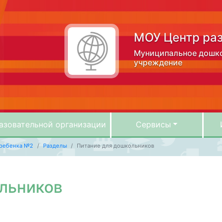
МОУ Центр ра
Mуниципальное дошко
учреждение
азовательной организации
Сервисы
 ребенка №2
Разделы
Питание для дошкольников
льников