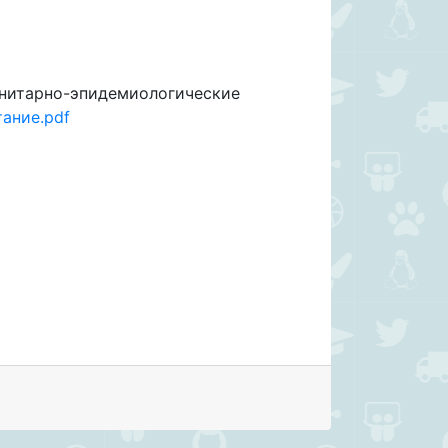
"Санитарно-эпидемиологические
тание.pdf