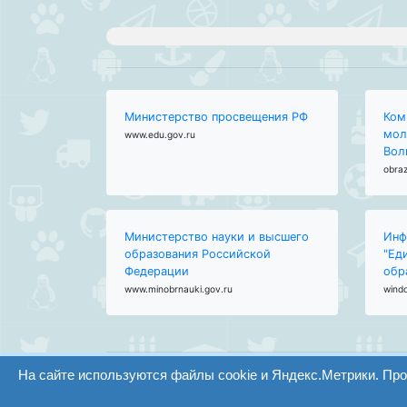
Министерство просвещения РФ
Ком
мол
www.edu.gov.ru
Вол
obraz
Министерство науки и высшего
Инф
образования Российской
"Ед
Федерации
обр
www.minobrnauki.gov.ru
wind
На сайте используются файлы cookie и Яндекс.Метрики. Пр
ООО "Центр образования и консалтинга"
Волгоград 2008-2026